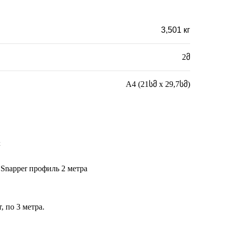
3,501 кг
2მ
A4 (21სმ x 29,7სმ)
t
Snapper профиль 2 метра
, по 3 метра.