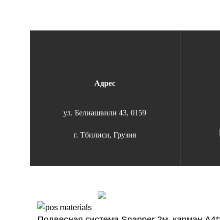
Адрес
ул. Белиашвили 43, 0159
г. Тбилиси, Грузия
Copyright 2026 | All Rights Reserved |
Удобная оплата
Подвесная система Snapper 2м. карман А4*