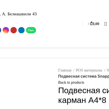
, А. Белиашвили 43
0
/
₾
0,00
0
items
теллажи
POS материалы
Фотогалерея
Услуги
о нас
Каталог
Контакт
Главная
POS материалы
9
Подвесная система Snapp
Back to products
Подвесная с
карман А4*8