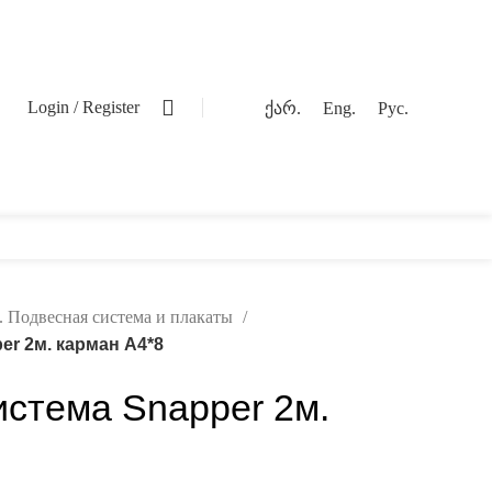
0
Login / Register
ქარ.
Eng.
Рус.
. Подвесная система и плакаты
er 2м. карман А4*8
истема Snapper 2м.