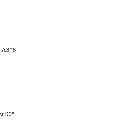
н А3*6
м 90°