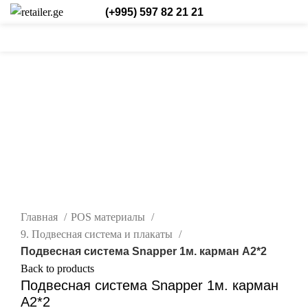
(+995) 597 82 21 21
0
0
/
₾
0,00
Login / Register
Рус.
0
items
нажмите, чтобы увеличить
Главная
POS материалы
9. Подвесная система и плакаты
Подвесная система Snapper 1м. карман А2*2
Back to products
Подвесная система Snapper 1м. карман
А2*2