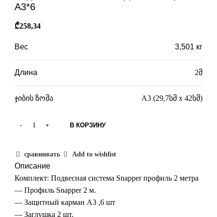
А3*6
₾
258,34
Вес
3,501 кг
Длина
2მ
ჯიბის ზომა
A3 (29,7სმ x 42სმ)
В КОРЗИНУ
сравнивать
Add to wishlist
Описание
Комплект: Подвесная система Snapper профиль 2 метра
— Профиль Snapper 2 м.
— Защитный карман А3 ,6 шт
— Заглушка 2 шт.