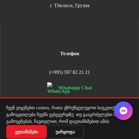
г. Тбилиси, Грузия
Телефон
(+995) 597 82 21 21
Whatsapp Chat
ჩვენ ვიყენებთ cookies, რათა უზრუნველვყოთ საუკეთესო
გამოცდილება ჩვენს ვებგვერდზე. თუ გააგრძელებთ საიტის
გამოყენებას, ჩავთვლით, რომ დაეთანხმებით ამას.
ᲕᲔᲗᲐᲜᲮᲛᲔᲑᲘ
ᲣᲐᲠᲧᲝᲤᲐ