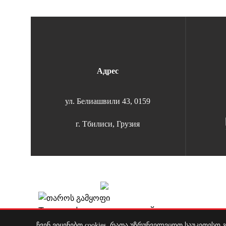
Адрес
ул. Белиашвили 43, 0159
г. Тбилиси, Грузия
Copyright 2026 | All Rights Reserved |
Удобная оплата
T — профиль на магнитной ленте
ჩვენ ვიყენებთ cookies, რათა უზრუნველვყოთ საუკეთესო