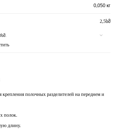
0,050 кг
2,5სმ
тить
t
я крепления полочных разделителей на переднем и
х полок.
мую длину.