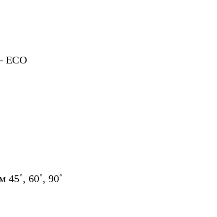
 — ECO
45˚, 60˚, 90˚