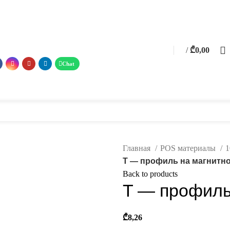
0
/
₾
0,00
0
items
теллажи
POS материалы
Фотогалерея
Услуги
о нас
Каталог
Контакт
Главная
POS материалы
1
T — профиль на магнитно
Back to products
T — профиль
₾
8,26