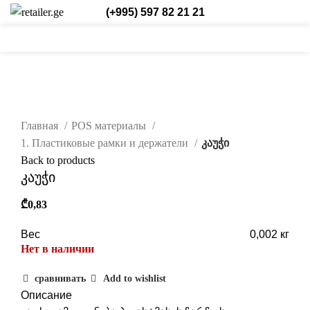
(+995) 597 82 21 21
0
0
/
₾
0,00
Login / Register
Рус.
0
items
нажмите, чтобы увеличить
Главная
POS материалы
1. Пластиковые рамки и держатели
კაუჭი
Back to products
კაუჭი
₾
0,83
Вес
0,002 кг
Нет в наличии
сравнивать
Add to wishlist
Описание