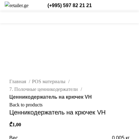
(+995) 597 82 21 21
0
0
/
₾
0,00
Login / Register
Рус.
0
items
нажмите, чтобы увеличить
Главная
POS материалы
7. Полочные ценникодержатели
Ценникодержатель на крючек VH
Back to products
Ценникодержатель на крючек VH
₾
1,00
Вес
0,005 кг