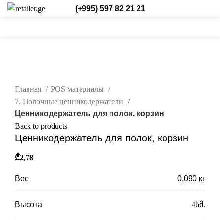
(+995) 597 82 21 21
0
0
/
₾
0,00
Login / Register
Рус.
0
items
нажмите, чтобы увеличить
Главная
POS материалы
7. Полочные ценникодержатели
Ценникодержатель для полок, корзин
Back to products
Ценникодержатель для полок, корзин
₾
2,78
Вес
0,090 кг
Высота
4სმ.