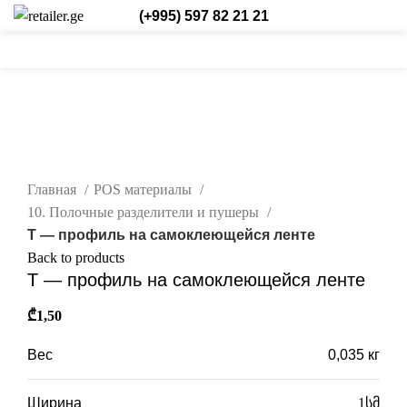
(+995) 597 82 21 21
0
0
/
₾
0,00
Login / Register
Рус.
0
items
нажмите, чтобы увеличить
Главная
POS материалы
10. Полочные разделители и пушеры
Т — профиль на самоклеющейся ленте
Back to products
Т — профиль на самоклеющейся ленте
₾
1,50
Вес
0,035 кг
Ширина
1სმ