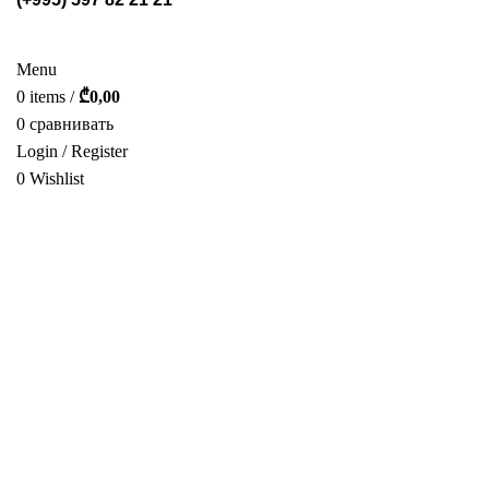
СТЕЛЛАЖИ
POS МАТЕРИАЛЫ
ФОТОГАЛЕРЕЯ
УСЛУГИ
О НАС
КАТАЛОГ
КОНТАКТ
Menu
0
items
/
₾
0,00
0
сравнивать
Login / Register
0
Wishlist
РУС.
нажмите, чтобы увеличить