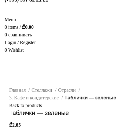
СТЕЛЛАЖИ
POS МАТЕРИАЛЫ
ФОТОГАЛЕРЕЯ
УСЛУГИ
О НАС
КАТАЛОГ
КОНТАКТ
Menu
0
items
/
₾
0,00
0
сравнивать
Login / Register
0
Wishlist
РУС.
нажмите, чтобы увеличить
Главная
Стеллажи
Отрасли
3. Кафе и кондитерские
Таблички — зеленые
Back to products
Таблички — зеленые
₾
2,85