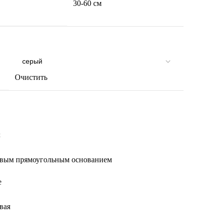
30-60 см
Очистить
t
овым прямоугольным основанием
е
вая