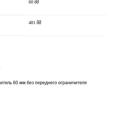
60 მმ
481 მმ
t
тель 60 мм без переднего ограничителя