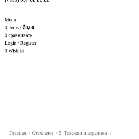
СТЕЛЛАЖИ
POS МАТЕРИАЛЫ
ФОТОГАЛЕРЕЯ
УСЛУГИ
О НАС
КАТАЛОГ
КОНТАКТ
Menu
0
items
/
₾
0,00
0
сравнивать
Login / Register
0
Wishlist
РУС.
нажмите, чтобы увеличить
Главная
Стеллажи
5. Тележки и корзинки