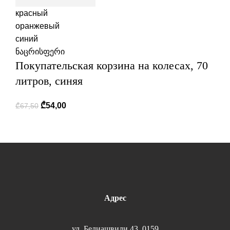
красный
оранжевый
синий
ნაცრისფერი
Покупательская корзина на колесах, 70
литров, синяя
₾
54,00
₾
67,50
Адрес
ул. Белиашвили 43, 0159