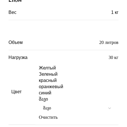
₾
18,64
Вес
1 кг
Габариты
30 × 43 × 23 см
Объем
20 литров
Нагрузка
30 кг
Желтый
Зеленый
красный
оранжевый
Цвет
синий
შავი
Очистить