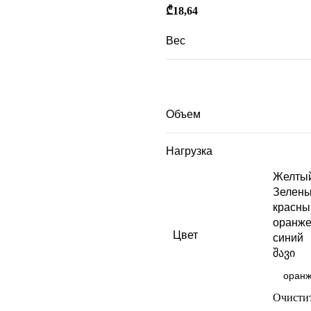
₾
18,64
Вес
Габариты
Объем
Нагрузка
Желты
Зелен
красны
оранж
Цвет
синий
შავი
Очисти