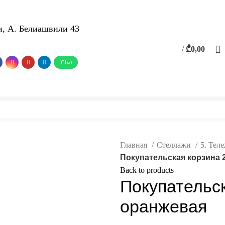
, А. Белиашвили 43
0
/
₾
0,00
0
items
теллажи
POS материалы
Фотогалерея
Услуги
о нас
Каталог
Контакт
Главная
Стеллажи
5. Тел
Покупательская корзина 
Back to products
Покупательск
оранжевая