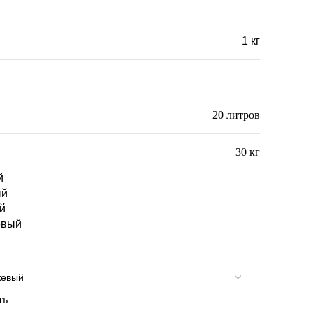
1 кг
30 × 43 × 23 см
20 литров
30 кг
й
ый
й
евый
ть