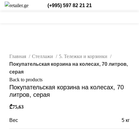
(+995) 597 82 21 21
0
0
/
₾
0,00
Login / Register
Рус.
0
items
нажмите, чтобы увеличить
Главная
Стеллажи
5. Тележки и корзинки
Покупательская корзина на колесах, 70 литров,
серая
Back to products
Покупательская корзина на колесах, 70
литров, серая
₾
75,63
Вес
5 кг
Габариты
48 × 86 см