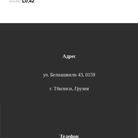
₾
0,42
₾
0,83
Адрес
ул. Белиашвили 43, 0159
г. Тбилиси, Грузия
Телефон