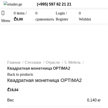
(+995) 597 82 21 21
0
items
/
0
Login /
0
Рус.
₾
0,00
сравнивать
Register
Wishlist
Menu
нажмите, чтобы увеличить
Главная
Стеллажи
Отрасли
5. Мебель
Квадратная монетница OPTIMA2
Back to products
Квадратная монетница OPTIMA2
₾
18,04
Вес
0,140 кг