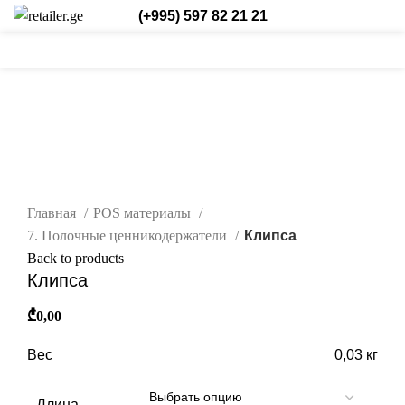
(+995) 597 82 21 21
0
0
/
₾
0,00
Login / Register
Рус.
0
items
нажмите, чтобы увеличить
Главная
POS материалы
7. Полочные ценникодержатели
Клипса
Back to products
Клипса
₾
0,00
Вес
0,03 кг
Длина