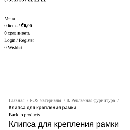
СТЕЛЛАЖИ
POS МАТЕРИАЛЫ
ФОТОГАЛЕРЕЯ
УСЛУГИ
О НАС
КАТАЛОГ
КОНТАКТ
Menu
0
items
/
₾
0,00
0
сравнивать
Login / Register
0
Wishlist
РУС.
-50%
нажмите, чтобы увеличить
Главная
POS материалы
8. Рекламная фурнитура
Клипса для крепления рамки
Back to products
Клипса для крепления рамки