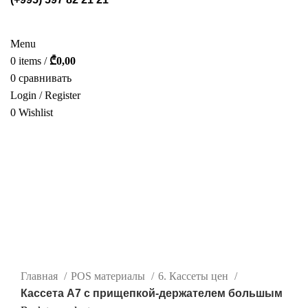
СТЕЛЛАЖИ
POS МАТЕРИАЛЫ
ФОТОГАЛЕРЕЯ
УСЛУГИ
О НАС
КАТАЛОГ
КОНТАКТ
Menu
0
items
/
₾
0,00
0
сравнивать
Login / Register
0
Wishlist
РУС.
нажмите, чтобы увеличить
Главная
POS материалы
6. Кассеты цен
Кассета А7 с прищепкой-держателем большым