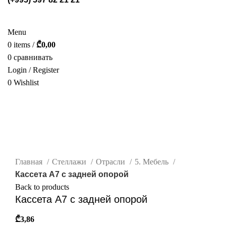
СТЕЛЛАЖИ
POS МАТЕРИАЛЫ
ФОТОГАЛЕРЕЯ
УСЛУГИ
О НАС
КАТАЛОГ
КОНТАКТ
Menu
0
items
/
₾
0,00
0
сравнивать
Login / Register
0
Wishlist
РУС.
нажмите, чтобы увеличить
Главная
Стеллажи
Отрасли
5. Мебель
Кассета А7 с задней опорой
Back to products
Кассета А7 с задней опорой
₾
3,86