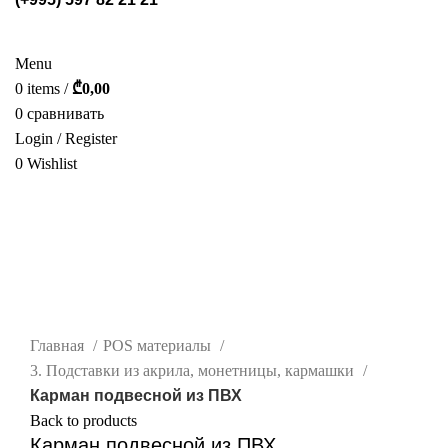
СТЕЛЛАЖИ
POS МАТЕРИАЛЫ
ФОТОГАЛЕРЕЯ
УСЛУГИ
О НАС
КАТАЛОГ
КОНТАКТ
Menu
0
items
/
₾
0,00
0
сравнивать
Login / Register
0
Wishlist
РУС.
-50%
нажмите, чтобы увеличить
Главная
POS материалы
3. Подставки из акрила, монетницы, кармашки
Карман подвесной из ПВХ
Back to products
Карман подвесной из ПВХ