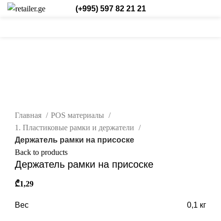
(+995) 597 82 21 21
0
0
/
₾
0,00
Login / Register
Рус.
0
items
Новые
нажмите, чтобы увеличить
Главная
POS материалы
1. Пластиковые рамки и держатели
Держатель рамки на присоске
Back to products
Держатель рамки на присоске
₾
1,29
Вес
0,1 кг