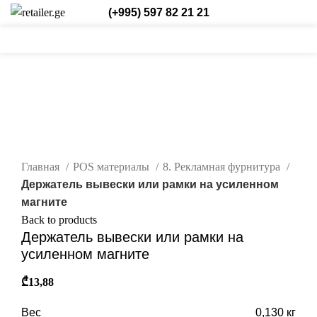
(+995) 597 82 21 21
/
₾
0,00
Login / Register
Рус.
0
0
0
items
нажмите, чтобы увеличить
Главная
POS материалы
8. Рекламная фурнитура
Держатель вывески или рамки на усиленном
магните
Back to products
Держатель вывески или рамки на
усиленном магните
₾
13,88
Вес
0,130 кг