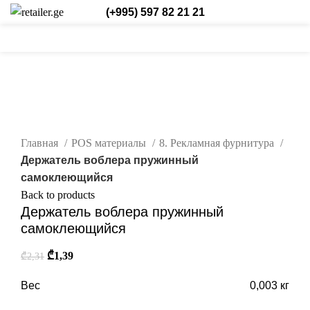
(+995) 597 82 21 21
0
0
0
Login / Register
Рус.
-40%
нажмите, чтобы увеличить
Главная
POS материалы
8. Рекламная фурнитура
Держатель воблера пружинный
самоклеющийся
Back to products
Держатель воблера пружинный
самоклеющийся
₾
1,39
₾
2,31
Вес
0,003 кг