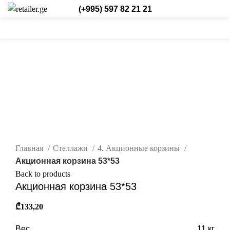
(+995) 597 82 21 21
0
0
/
₾
0,00
Login / Register
Рус.
0
items
нажмите, чтобы увеличить
Главная
Стеллажи
4. Акционные корзины
Акционная корзина 53*53
Back to products
Акционная корзина 53*53
₾
133,20
Вес
11 кг