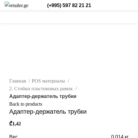
(+995) 597 82 21 21
0
0
0
Login / Register
Рус.
нажмите, чтобы увеличить
Главная
POS материалы
2. Стойки пластиковых рамок
Адаптер-держатель трубки
Back to products
Адаптер-держатель трубки
₾
1,42
Вес
0,014 кг