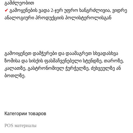
გამძლეობით
✔
გამოყენების ვადა 2-ჯერ უფრო ხანგრძლივია, ვიდრე
ანალოგიური პროდუქციის პოლისტეროლისგან
გამოიყენეთ დამჭერები და დაამაგრეთ სხვადასხვა
ზომისა და სისქის ფასმაჩვენებელი სტენდზე, თაროზე,
კალათზე, გასტრონომიულ ჭურჭელზე, ძეხვეულზე ან
ბოთლზე.
Категории товаров
POS материалы