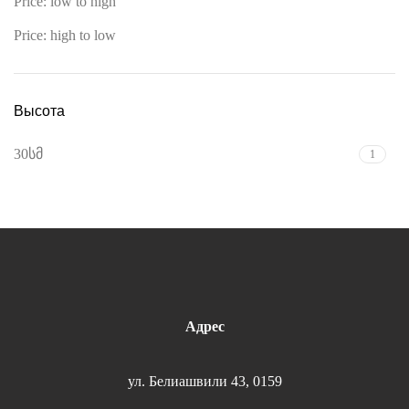
Price: low to high
Price: high to low
Высота
30სმ
1
Адрес
ул. Белиашвили 43, 0159