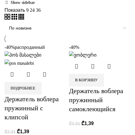
Show sidebar
недавние
Показать
9
24
36
-40%
распроданный
-40%
В КОРЗИНУ
ПОДРОБНЕЕ
Держатель воблера
Держатель воблера
пружинный
пружинный с
самоклеющийся
клипсой
₾
1,39
₾
2,31
₾
1,39
₾
2,31