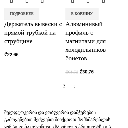
ПОДРОБНЕЕ
В КОРЗИНУ
Держатель вывески с
Алюминивый
прямой трубкой на
профиль с
струбцине
магнитами для
холодильников
₾
22,66
бонетов
₾
30,76
₾
61,52
1
2
შელფტოკერის და ვობლერის დამჭერების
გამოყენებით შეძლებთ მიიქციოთ მომხმარებლის
ყურადღება თქვენთვის სასურველ პროდუქტზე და