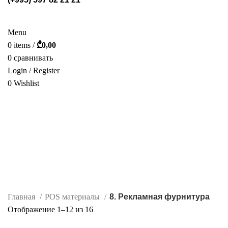
СТЕЛЛАЖИ
POS МАТЕРИАЛЫ
ФОТОГАЛЕРЕЯ
УСЛУГИ
О НАС
КАТАЛОГ
КОНТАКТ
Menu
0
items
/
₾
0,00
0
сравнивать
Login / Register
0
Wishlist
РУС.
8. Рекламная фурнитура
Categories
ALL
PRODUCTS
MISC
0 PRODUCTS
POS МАТЕРИАЛЫ
155 PRODUCTS
СТЕЛЛАЖИ
91 PRODUCTS
Главная
POS материалы
8. Рекламная фурнитура
Сортировка:
Отображение 1–12 из 16
самые