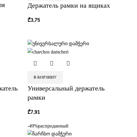
ля
Держатель рамки на ящиках
₾
3,75
В КОРЗИНУ
жатель
Универсальный держатель
рамки
₾
7,91
-49%
распроданный