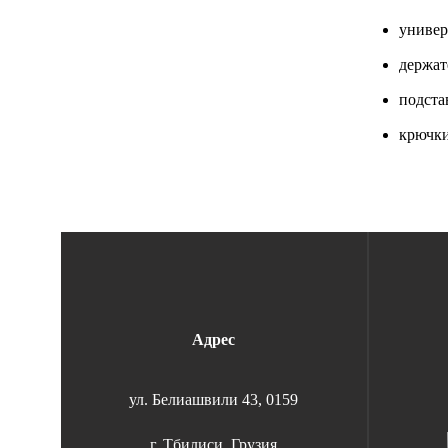
универ
держат
подста
крючки
Адрес
ул. Белиашвили 43, 0159
г. Тбилиси, Грузия