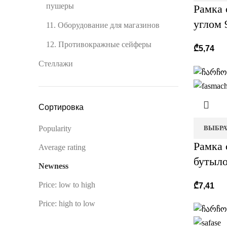
пушеры
Рамка 
углом 
11. Оборудование для магазинов
12. Противокражные сейферы
₾
5,74
Стеллажи
Сортировка
ВЫБРА
Popularity
Рамка 
Average rating
бутыл
Newness
Price: low to high
₾
7,41
Price: high to low