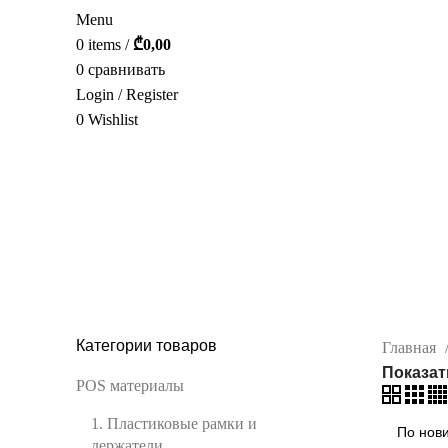
Menu
0
items
/
₾
0,00
0
сравнивать
Login / Register
0
Wishlist
РУС.
Держатели рамок
MISC
POS МАТЕРИАЛЫ
СТЕЛЛАЖИ
0 Products
155 Products
91 Products
Категории товаров
Главная
Показа
POS материалы
1. Пластиковые рамки и
держатели