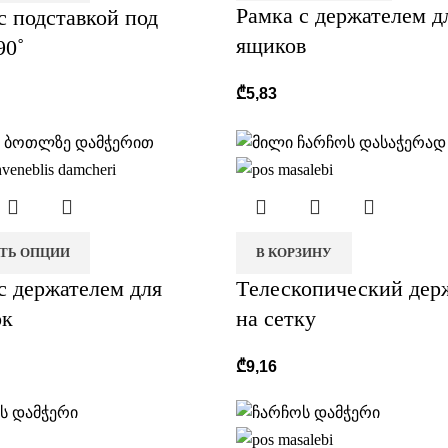
Рамка c держателем д
с подставкой под
ящиков
90˚
₾
5,83
ТЬ ОПЦИИ
В КОРЗИНУ
с держателем для
Tелескопический дер
ок
на сетку
₾
9,16