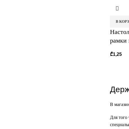
В КОР
Настол
рамки 
₾
1,25
Держ
В магази
Для того
специальн