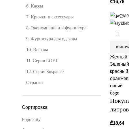
₾
16,78
6. Кассы
7. Крючки и аксессуары
8. Экономпанели и фурнитура
9. Фурнитура для одежды
ВЫБРА
10. Вешала
Желтый
11. Серия LOFT
Зеленый
красный
12. Серия Suspance
оранже
Отрасли
синий
შავი
Покупа
Сортировка
литров
Popularity
₾
18,64