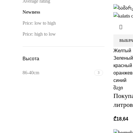
Average rating
Newness
Price: low to high
Price: high to low
ВЫБРА
Желтый
Зеленый
Высота
красный
86-40cm
оранже
3
синий
შავი
Покупа
литров
₾
18,64