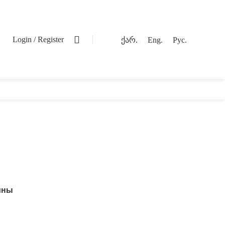
0
Login / Register
ქარ.
Eng.
Рус.
ины