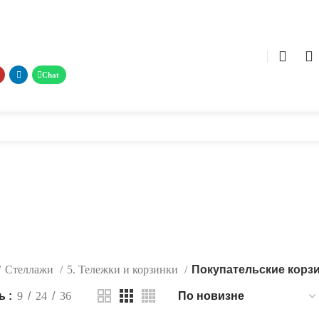
0
0
теллажи
POS материалы
Фотогалерея
Услуги
о нас
Каталог
Контакт
ы
Стеллажи
5. Тележки и корзинки
Покупательские корз
ть
9
24
36