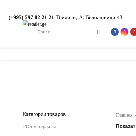
(+995) 597 82 21 21
Тбилиси, А. Белиашвили 43
С
Покупательские корзин
MISC
POS МАТЕРИАЛЫ
СТЕЛЛАЖИ
0 Products
155 Products
91 Products
Категории товаров
Главная
Показа
POS материалы