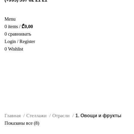
СТЕЛЛАЖИ
POS МАТЕРИАЛЫ
ФОТОГАЛЕРЕЯ
УСЛУГИ
О НАС
КАТАЛОГ
КОНТАКТ
Menu
0
items
/
₾
0,00
0
сравнивать
Login / Register
0
Wishlist
РУС.
1. Овощи и фрукты
Categories
ALL
PRODUCTS
MISC
0 PRODUCTS
POS МАТЕРИАЛЫ
155 PRODUCTS
СТЕЛЛАЖИ
91 PRODUCTS
Главная
Стеллажи
Отрасли
1. Овощи и фрукты
Сортировка:
Показаны все (8)
самые