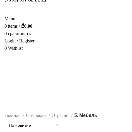
СТЕЛЛАЖИ
POS МАТЕРИАЛЫ
ФОТОГАЛЕРЕЯ
УСЛУГИ
О НАС
КАТАЛОГ
КОНТАКТ
Menu
0
items
/
₾
0,00
0
сравнивать
Login / Register
0
Wishlist
РУС.
5. Мебель
Categories
MISC
POS МАТЕРИАЛЫ
СТЕЛЛАЖИ
0 Products
155 Products
91 Products
Главная
Стеллажи
Отрасли
5. Мебель