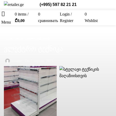
(+995) 597 82 21 21
0
items
/
0
Login /
0
Рус.
₾
0,00
сравнивать
Register
Wishlist
Menu
ТОРГОВОЕ ОБОРУДОВАНИЕ
ელექტრო ტექნიკა
Retailer
On 7 апреля, 2021