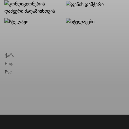
ქარ.
Eng.
Рус.