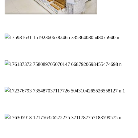
საოჯახო
პროდუქტები
ელექტრო ტექნიკა
აფთიაქები
Склад