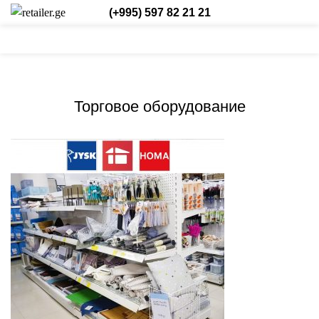
(+995) 597 82 21 21
0
0
/
₾
0,00
Login / Register
Рус.
0
items
HOME
ФОТОГАЛЕРЕЯ
Торговое оборудование