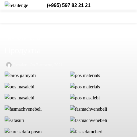
(+995) 597 82 21 21
0
0
/
₾
0,00
Login / Register
Рус.
0
items
POS МАТЕРИАЛЫ
Продукты
Retailer
On 7 апреля, 2021