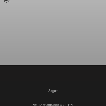
Рус.
Адрес
ул. Белиашвили 43, 0159