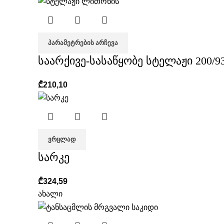
ᲞᲐᲠᲐᲛᲔᲢᲠᲔᲑᲘᲡ ᲐᲠᲩᲔᲕᲐ
საარქივე-სასაწყობე სტელაჟი 200/93
₾
210,10
ᲕᲠᲪᲚᲐᲓ
სარკე
₾
324,59
ახალი