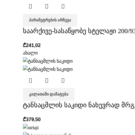
ᲞᲐᲠᲐᲛᲔᲢᲠᲔᲑᲘᲡ ᲐᲠᲩᲔᲕᲐ
საარქივე-სასაწყობე სტელაჟი 200/93
₾
241,02
ახალი
ᲙᲐᲚᲐᲗᲐᲨᲘ ᲓᲐᲛᲐᲢᲔᲑᲐ
ტანსაცმლის საკიდი ნახევრად მრ
₾
379,50