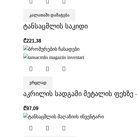
ᲙᲐᲚᲐᲗᲐᲨᲘ ᲓᲐᲛᲐᲢᲔᲑᲐ
ტანსაცმლის საკიდი
₾
221,38
ᲕᲠᲪᲚᲐᲓ
აკრილის სადგამი მეტალის ფეხზე 
₾
97,09