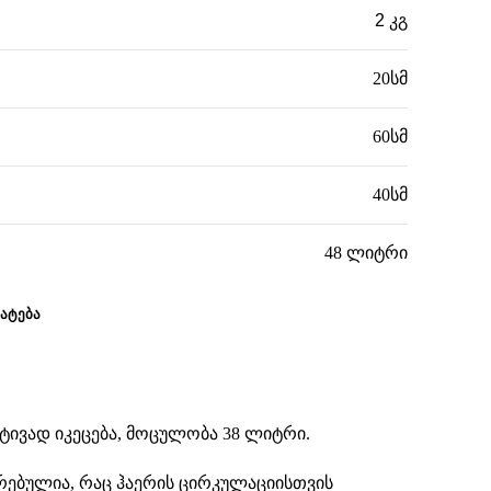
2 კგ
20სმ
60სმ
40სმ
48 ლიტრი
ᲐᲢᲔᲑᲐ
ტივად იკეცება, მოცულობა 38 ლიტრი.
ებულია, რაც ჰაერის ცირკულაციისთვის