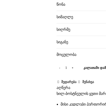
ავად
წონა
სიმაღლე
სიღრმე
სიგანე
მოცულობა
ᲙᲐᲚᲐᲗᲐᲨᲘ ᲓᲐᲛ
შედარება
შენახვა
აღწერა
ხილ-ბოსტნეულის ყუთი მარ
მისი კედლები პერფორირ