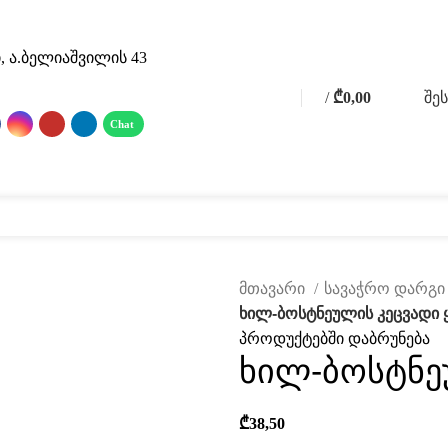
, ა.ბელიაშვილის 43
/
₾
0,00
შე
0
0
items
 მასალები
ფოტო გალერეა
მომსახურება
ჩვენ შესახებ
კატალ
მთავარი
სავაჭრო დარგ
ხილ-ბოსტნეულის კეცვადი 
პროდუქტებში დაბრუნება
ხილ-ბოსტნე
₾
38,50