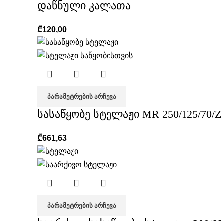
დაწნული კალათა
₾
120,00
ᲞᲐᲠᲐᲛᲔᲢᲠᲔᲑᲘᲡ ᲐᲠᲩᲔᲕᲐ
სასაწყობე სტელაჟი MR 250/125/70/Z
₾
661,63
ᲞᲐᲠᲐᲛᲔᲢᲠᲔᲑᲘᲡ ᲐᲠᲩᲔᲕᲐ