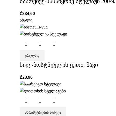
საარქივე-სასაწყობე სტელაჟი 200/93
₾
234,60
ახალი
ᲕᲠᲪᲚᲐᲓ
ხილ-ბოსტნეულის ყუთი, შავი
₾
28,96
ᲞᲐᲠᲐᲛᲔᲢᲠᲔᲑᲘᲡ ᲐᲠᲩᲔᲕᲐ