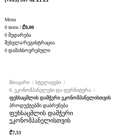
ᲡᲢᲔᲚᲐᲟᲔᲑᲘ
POS ᲛᲐᲡᲐᲚᲔᲑᲘ
ᲤᲝᲢᲝ ᲒᲐᲚᲔᲠᲔᲐ
ᲛᲝᲛᲡᲐᲮᲣᲠᲔᲑᲐ
ᲩᲕᲔᲜ ᲨᲔᲡᲐᲮᲔᲑ
ᲙᲐᲢᲐᲚᲝᲒᲘ
ᲙᲝᲜᲢᲐᲥᲢᲘ
Menu
0
items
/
₾
0,00
0
შედარება
შესვლა/რეგისტრაცია
0
დამახსოვრებული
ᲥᲐᲠ.
დააწკაპუნეთ სრულად სანახავად
მთავარი
სტელაჟები
8. ეკონომპანელები და ფურნიტურა
ფეხსაცმლის დამჭერი ეკონომპანელისთვის
პროდუქტებში დაბრუნება
ფეხსაცმლის დამჭერი
ეკონომპანელისთვის
₾
7,53