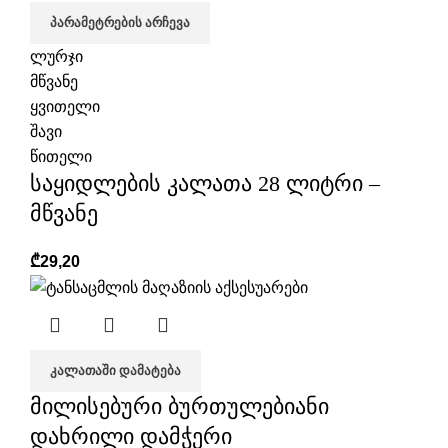
ᲞᲐᲠᲐᲛᲔᲢᲠᲔᲑᲘᲡ ᲐᲠᲩᲔᲕᲐ
ლურჯი
მწვანე
ყვითელი
შავი
წითელი
საყიდლების კალათა 28 ლიტრი –
მწვანე
₾
29,20
ᲙᲐᲚᲐᲗᲐᲨᲘ ᲓᲐᲛᲐᲢᲔᲑᲐ
მილისებური ბურთულებიანი
დახრილი დამჭერი