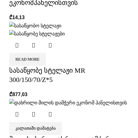
ეკონომპანელისთვის
₾
14,13
READ MORE
სასაწყობე სტელაჟი MR
300/150/70/Z*5
₾
877,03
ᲙᲐᲚᲐᲗᲐᲨᲘ ᲓᲐᲛᲐᲢᲔᲑᲐ