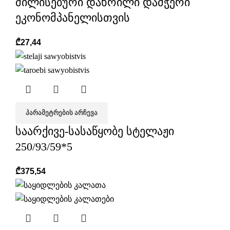
მილისებური დახრილი დამჭერი
ეკონომპანელისთვის
₾
27,44
ᲞᲐᲠᲐᲛᲔᲢᲠᲔᲑᲘᲡ ᲐᲠᲩᲔᲕᲐ
საარქივე-სასაწყობე სტელაჟი
250/93/59*5
₾
375,54