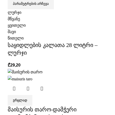
ᲞᲐᲠᲐᲛᲔᲢᲠᲔᲑᲘᲡ ᲐᲠᲩᲔᲕᲐ
ლურჯი
მწვანე
ყვითელი
შავი
წითელი
საყიდლების კალათა 28 ლიტრი –
ლურჯი
₾
29,20
ᲕᲠᲪᲚᲐᲓ
მაისურის თარო-დამჭერი