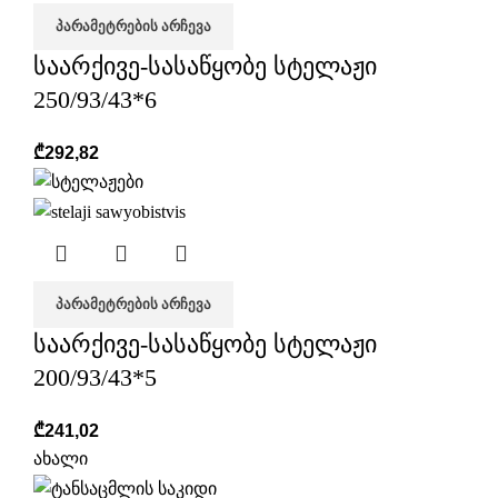
ᲞᲐᲠᲐᲛᲔᲢᲠᲔᲑᲘᲡ ᲐᲠᲩᲔᲕᲐ
საარქივე-სასაწყობე სტელაჟი
250/93/43*6
₾
292,82
ᲞᲐᲠᲐᲛᲔᲢᲠᲔᲑᲘᲡ ᲐᲠᲩᲔᲕᲐ
საარქივე-სასაწყობე სტელაჟი
200/93/43*5
₾
241,02
ახალი