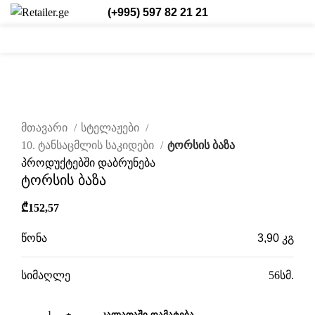
(+995) 597 82 21 21
0
0
/
₾
0,00
შესვლა/რეგისტრაცია
ქარ.
0
items
დააწკაპუნეთ სრულად სანახავად
მთავარი
სტელაჟები
10. ტანსაცმლის საკიდები
ტორსის ბაზა
პროდუქტებში დაბრუნება
ტორსის ბაზა
₾
152,57
წონა
3,90 კგ
სიმაღლე
56სმ.
ᲙᲐᲚᲐᲗᲐᲨᲘ ᲓᲐᲛᲐᲢᲔᲑᲐ