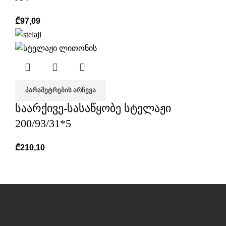
₾
97,09
ᲞᲐᲠᲐᲛᲔᲢᲠᲔᲑᲘᲡ ᲐᲠᲩᲔᲕᲐ
საარქივე-სასაწყობე სტელაჟი
200/93/31*5
₾
210,10