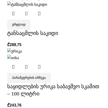
ᲕᲠᲪᲚᲐᲓ
ტანსაცმლის საკიდი
₾
288,75
ᲞᲐᲠᲐᲛᲔᲢᲠᲔᲑᲘᲡ ᲐᲠᲩᲔᲕᲐ
საყიდლების ურიკა საბავშვო სკამით
– 100 ლიტრი
₾
243,76