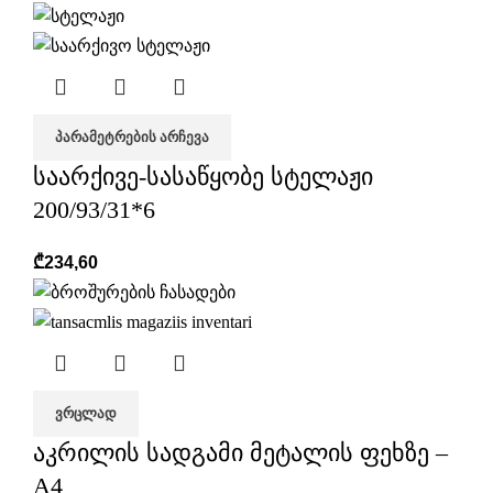
ᲞᲐᲠᲐᲛᲔᲢᲠᲔᲑᲘᲡ ᲐᲠᲩᲔᲕᲐ
საარქივე-სასაწყობე სტელაჟი
200/93/31*6
₾
234,60
ᲕᲠᲪᲚᲐᲓ
აკრილის სადგამი მეტალის ფეხზე –
A4