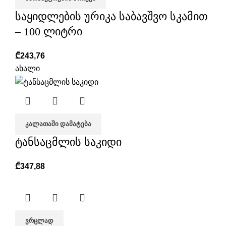
საყიდლების ურიკა საბავშვო სკამით
– 100 ლიტრი
₾
243,76
ახალი
ᲙᲐᲚᲐᲗᲐᲨᲘ ᲓᲐᲛᲐᲢᲔᲑᲐ
ტანსაცმლის საკიდი
₾
347,88
ᲕᲠᲪᲚᲐᲓ