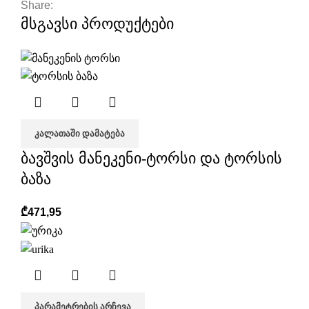
Share:
მსგავსი პროდუქტები
ᲙᲐᲚᲐᲗᲐᲨᲘ ᲓᲐᲛᲐᲢᲔᲑᲐ
ბავშვის მანეკენი-ტორსი და ტორსის
ბაზა
₾
471,95
ᲞᲐᲠᲐᲛᲔᲢᲠᲔᲑᲘᲡ ᲐᲠᲩᲔᲕᲐ