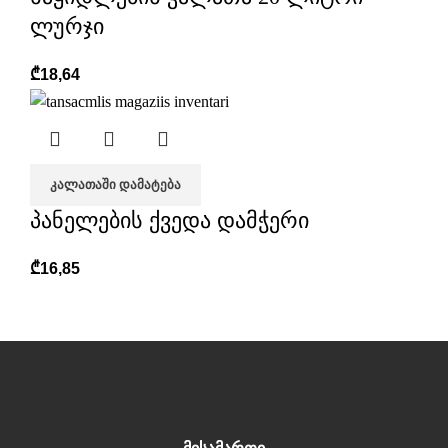
ლურჯი
₾
18,64
ᲙᲐᲚᲐᲗᲐᲨᲘ ᲓᲐᲛᲐᲢᲔᲑᲐ
პანელების ქვედა დამჭერი
₾
16,85