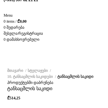
ᲡᲢᲔᲚᲐᲟᲔᲑᲘ
POS ᲛᲐᲡᲐᲚᲔᲑᲘ
ᲤᲝᲢᲝ ᲒᲐᲚᲔᲠᲔᲐ
ᲛᲝᲛᲡᲐᲮᲣᲠᲔᲑᲐ
ᲩᲕᲔᲜ ᲨᲔᲡᲐᲮᲔᲑ
ᲙᲐᲢᲐᲚᲝᲒᲘ
ᲙᲝᲜᲢᲐᲥᲢᲘ
Menu
0
items
/
₾
0,00
0
შედარება
შესვლა/რეგისტრაცია
0
დამახსოვრებული
ᲥᲐᲠ.
ახალი
დააწკაპუნეთ სრულად სანახავად
მთავარი
სტელაჟები
10. ტანსაცმლის საკიდები
ტანსაცმლის საკიდი
პროდუქტებში დაბრუნება
ტანსაცმლის საკიდი
₾
514,25