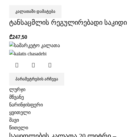
ᲙᲐᲚᲐᲗᲐᲨᲘ ᲓᲐᲛᲐᲢᲔᲑᲐ
ტანსაცმლის რეგულირებადი საკიდი
₾
247,50
ᲞᲐᲠᲐᲛᲔᲢᲠᲔᲑᲘᲡ ᲐᲠᲩᲔᲕᲐ
ლურჯი
მწვანე
ნარინჯისფერი
ყვითელი
შავი
წითელი
საყიდლების კალათა 20 ლიტრი –