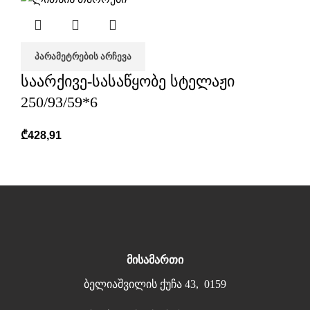
ᲞᲐᲠᲐᲛᲔᲢᲠᲔᲑᲘᲡ ᲐᲠᲩᲔᲕᲐ
საარქივე-სასაწყობე სტელაჟი
250/93/59*6
₾
428,91
მისამართი
ბელიაშვილის ქუჩა 43, 0159