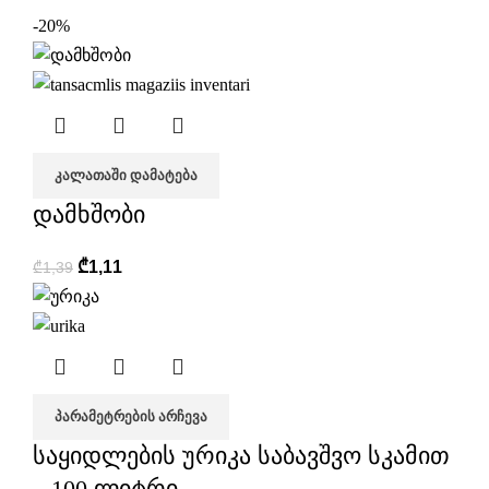
-20%
ᲙᲐᲚᲐᲗᲐᲨᲘ ᲓᲐᲛᲐᲢᲔᲑᲐ
დამხშობი
₾
1,11
₾
1,39
ᲞᲐᲠᲐᲛᲔᲢᲠᲔᲑᲘᲡ ᲐᲠᲩᲔᲕᲐ
საყიდლების ურიკა საბავშვო სკამით
– 100 ლიტრი