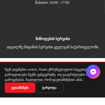
შაბათი: 10:00 - 17:00
მიწოდების სერვისი
ადგილზე მიტანის სერვისი ყველგან საქართველოში
Copyright 2026 | All Rights Reserved |
ჩვენ ვიყენებთ cookies, რათა უზრუნველვყოთ საუკეთესო
მარტივი გადახდა
გამოცდილება ჩვენს ვებგვერდზე. თუ გააგრძელებთ საიტის
გამოყენებას, ჩავთვლით, რომ დაეთანხმებით ამას.
სწორი კრონშტეინი
ᲕᲔᲗᲐᲜᲮᲛᲔᲑᲘ
ᲣᲐᲠᲧᲝᲤᲐ
₾
15,15
₾
18,94
ᲙᲐᲚᲐᲗᲐᲨᲘ ᲓᲐᲛᲐᲢᲔᲑᲐ