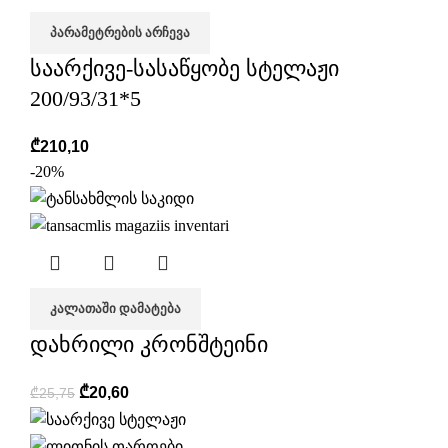
ᲞᲐᲠᲐᲛᲔᲢᲠᲔᲑᲘᲡ ᲐᲠᲩᲔᲕᲐ
საარქივე-სასაწყობე სტელაჟი
200/93/31*5
₾
210,10
-20%
ᲙᲐᲚᲐᲗᲐᲨᲘ ᲓᲐᲛᲐᲢᲔᲑᲐ
დახრილი კრონშტეინი
₾
20,60
₾
25,75