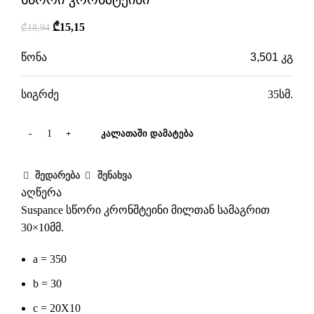
₾
15,15
₾
18,94
წონა
3,501 კგ
სიგრძე
35სმ.
ᲙᲐᲚᲐᲗᲐᲨᲘ ᲓᲐᲛᲐᲢᲔᲑᲐ
შედარება
შენახვა
აღწერა
Suspance სწორი კრონშტეინი მილთან სამაგრით
30×10მმ.
a = 350
b = 30
c = 20X10