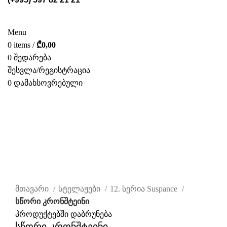
ᲡᲢᲔᲚᲐᲟᲔᲑᲘ
POS ᲛᲐᲡᲐᲚᲔᲑᲘ
ᲤᲝᲢᲝ ᲒᲐᲚᲔᲠᲔᲐ
ᲛᲝᲛᲡᲐᲮᲣᲠᲔᲑᲐ
ᲩᲕᲔᲜ ᲨᲔᲡᲐᲮᲔᲑ
ᲙᲐᲢᲐᲚᲝᲒᲘ
ᲙᲝᲜᲢᲐᲥᲢᲘ
Menu
0
items
/
₾
0,00
0
შედარება
შესვლა/რეგისტრაცია
0
დამახსოვრებული
ᲥᲐᲠ.
-20%
დააწკაპუნეთ სრულად სანახავად
მთავარი
სტელაჟები
12. სერია Suspance
სწორი კრონშტეინი
პროდუქტებში დაბრუნება
სწორი კრონშტეინი