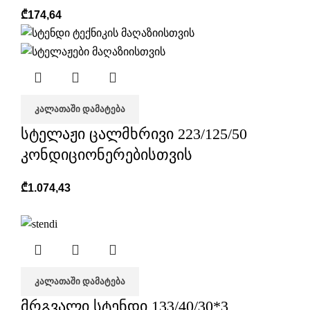
₾
174,64
ᲙᲐᲚᲐᲗᲐᲨᲘ ᲓᲐᲛᲐᲢᲔᲑᲐ
სტელაჟი ცალმხრივი 223/125/50
კონდიციონერებისთვის
₾
1.074,43
ᲙᲐᲚᲐᲗᲐᲨᲘ ᲓᲐᲛᲐᲢᲔᲑᲐ
მრგვალი სტენდი 133/40/30*3