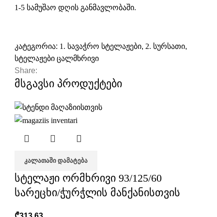
1-5 სამუშაო დღის განმავლობაში.
კატეგორია:
1. სავაჭრო სტელაჟები
,
2. სურსათი
,
სტელაჟები ცალმხრივი
Share:
მსგავსი პროდუქტები
ᲙᲐᲚᲐᲗᲐᲨᲘ ᲓᲐᲛᲐᲢᲔᲑᲐ
სტელაჟი ორმხრივი 93/125/60
სარეცხი/ჭურჭლის მანქანისთვის
₾
313,63