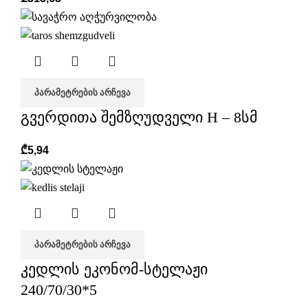
ᲞᲐᲠᲐᲛᲔᲢᲠᲔᲑᲘᲡ ᲐᲠᲩᲔᲕᲐ
გვერდითა შემზღუდველი H – 8სმ
₾
5,94
ᲞᲐᲠᲐᲛᲔᲢᲠᲔᲑᲘᲡ ᲐᲠᲩᲔᲕᲐ
კედლის ეკონომ-სტელაჟი
240/70/30*5