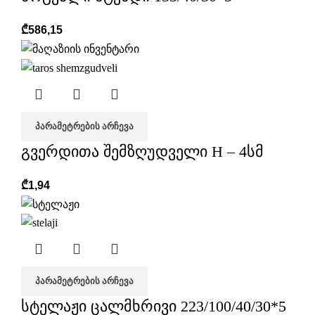
₾
586,15
ᲞᲐᲠᲐᲛᲔᲢᲠᲔᲑᲘᲡ ᲐᲠᲩᲔᲕᲐ
გვერდითა შემზღუდველი H – 4სმ
₾
1,94
ᲞᲐᲠᲐᲛᲔᲢᲠᲔᲑᲘᲡ ᲐᲠᲩᲔᲕᲐ
სტელაჟი ცალმხრივი 223/100/40/30*5