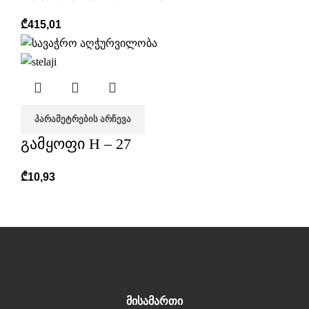
₾
415,01
ᲞᲐᲠᲐᲛᲔᲢᲠᲔᲑᲘᲡ ᲐᲠᲩᲔᲕᲐ
გამყოფი H – 27
₾
10,93
მისამართი