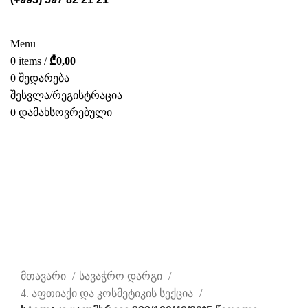
ᲡᲢᲔᲚᲐᲟᲔᲑᲘ
POS ᲛᲐᲡᲐᲚᲔᲑᲘ
ᲤᲝᲢᲝ ᲒᲐᲚᲔᲠᲔᲐ
ᲛᲝᲛᲡᲐᲮᲣᲠᲔᲑᲐ
ᲩᲕᲔᲜ ᲨᲔᲡᲐᲮᲔᲑ
ᲙᲐᲢᲐᲚᲝᲒᲘ
ᲙᲝᲜᲢᲐᲥᲢᲘ
Menu
0
items
/
₾
0,00
0
შედარება
შესვლა/რეგისტრაცია
0
დამახსოვრებული
ᲥᲐᲠ.
დააწკაპუნეთ სრულად სანახავად
მთავარი
სავაჭრო დარგი
4. აფთიაქი და კოსმეტიკის სექცია