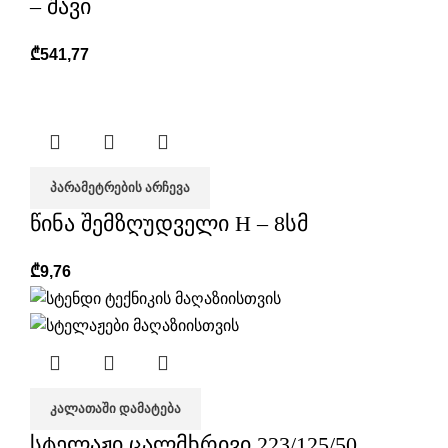
– შავი
₾
541,77
ᲞᲐᲠᲐᲛᲔᲢᲠᲔᲑᲘᲡ ᲐᲠᲩᲔᲕᲐ
წინა შემზღუდველი H – 8სმ
₾
9,76
ᲙᲐᲚᲐᲗᲐᲨᲘ ᲓᲐᲛᲐᲢᲔᲑᲐ
სტელაჟი ცალმხრივი 223/125/50