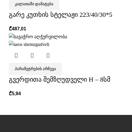
ᲙᲐᲚᲐᲗᲐᲨᲘ ᲓᲐᲛᲐᲢᲔᲑᲐ
გარე კუთხის სტელაჟი 223/40/30*5
₾
487,01
ᲞᲐᲠᲐᲛᲔᲢᲠᲔᲑᲘᲡ ᲐᲠᲩᲔᲕᲐ
გვერდითა შემზღუდველი H – 8სმ
₾
5,94