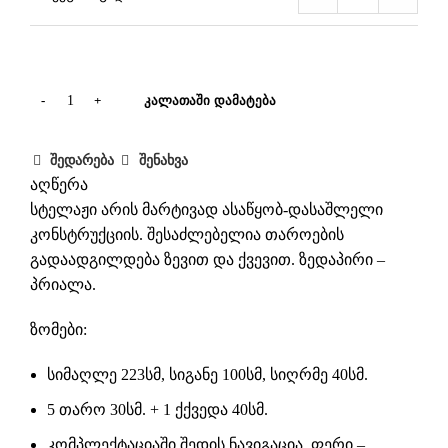
ᲙᲐᲚᲐᲗᲐᲨᲘ ᲓᲐᲛᲐᲢᲔᲑᲐ
შედარება
შენახვა
აღწერა
სტელაჟი არის მარტივად ასაწყობ-დასაშლელი
კონსტრუქციის. შესაძლებელია თაროების
გადაადგილდება ზევით და ქვევით. ზედაპირი –
პრიალა.
ზომები:
სიმაღლე 223სმ, სიგანე 100სმ, სიღრმე 40სმ.
5 თარო 30სმ. + 1 ქქვედა 40სმ.
კომპლექტაციაში შედის ნავიგაცია. ფერი –