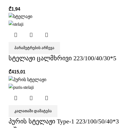
₾
1,94
ᲞᲐᲠᲐᲛᲔᲢᲠᲔᲑᲘᲡ ᲐᲠᲩᲔᲕᲐ
სტელაჟი ცალმხრივი 223/100/40/30*5
₾
415,01
ᲙᲐᲚᲐᲗᲐᲨᲘ ᲓᲐᲛᲐᲢᲔᲑᲐ
პურის სტელაჟი Type-1 223/100/50/40*3