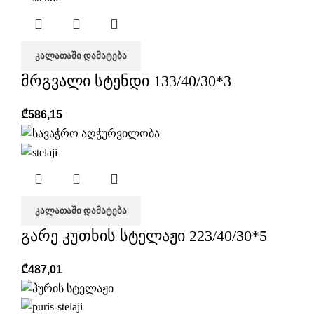
ᲙᲐᲚᲐᲗᲐᲨᲘ ᲓᲐᲛᲐᲢᲔᲑᲐ
მრგვალი სტენდი 133/40/30*3
₾
586,15
ᲙᲐᲚᲐᲗᲐᲨᲘ ᲓᲐᲛᲐᲢᲔᲑᲐ
გარე კუთხის სტელაჟი 223/40/30*5
₾
487,01