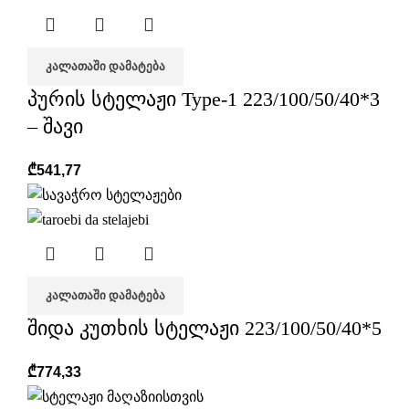
ᲙᲐᲚᲐᲗᲐᲨᲘ ᲓᲐᲛᲐᲢᲔᲑᲐ
პურის სტელაჟი Type-1 223/100/50/40*3
– შავი
₾
541,77
ᲙᲐᲚᲐᲗᲐᲨᲘ ᲓᲐᲛᲐᲢᲔᲑᲐ
შიდა კუთხის სტელაჟი 223/100/50/40*5
₾
774,33