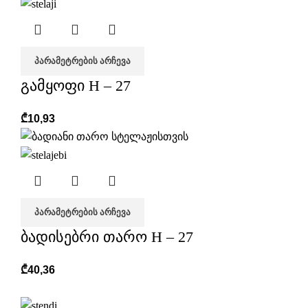
ᲞᲐᲠᲐᲛᲔᲢᲠᲔᲑᲘᲡ ᲐᲠᲩᲔᲕᲐ
გამყოფი H – 27
₾
10,93
ᲞᲐᲠᲐᲛᲔᲢᲠᲔᲑᲘᲡ ᲐᲠᲩᲔᲕᲐ
ბადისებრი თარო H – 27
₾
40,36