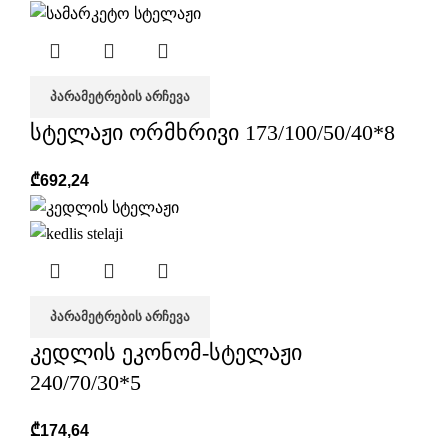
ᲞᲐᲠᲐᲛᲔᲢᲠᲔᲑᲘᲡ ᲐᲠᲩᲔᲕᲐ
სტელაჟი ორმხრივი 173/100/50/40*8
₾
692,24
ᲞᲐᲠᲐᲛᲔᲢᲠᲔᲑᲘᲡ ᲐᲠᲩᲔᲕᲐ
კედლის ეკონომ-სტელაჟი
240/70/30*5
₾
174,64