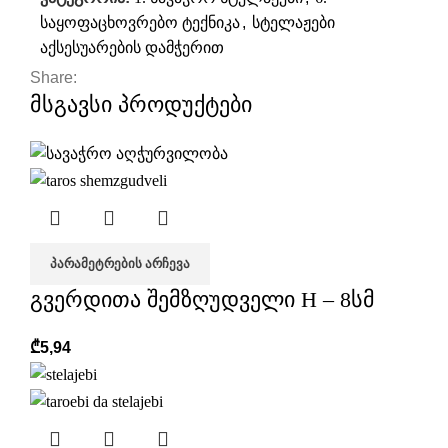
საყოფაცხოვრებო ტექნიკა
,
სტელაჟები
აქსესუარების დამჭერით
Share:
მსგავსი პროდუქტები
ᲞᲐᲠᲐᲛᲔᲢᲠᲔᲑᲘᲡ ᲐᲠᲩᲔᲕᲐ
გვერდითა შემზღუდველი H – 8სმ
₾
5,94