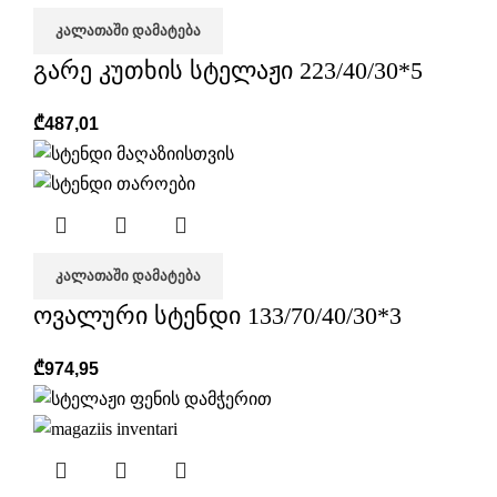
ᲙᲐᲚᲐᲗᲐᲨᲘ ᲓᲐᲛᲐᲢᲔᲑᲐ
გარე კუთხის სტელაჟი 223/40/30*5
₾
487,01
ᲙᲐᲚᲐᲗᲐᲨᲘ ᲓᲐᲛᲐᲢᲔᲑᲐ
ოვალური სტენდი 133/70/40/30*3
₾
974,95