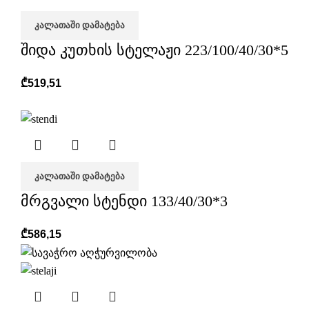
ᲙᲐᲚᲐᲗᲐᲨᲘ ᲓᲐᲛᲐᲢᲔᲑᲐ
შიდა კუთხის სტელაჟი 223/100/40/30*5
₾
519,51
ᲙᲐᲚᲐᲗᲐᲨᲘ ᲓᲐᲛᲐᲢᲔᲑᲐ
მრგვალი სტენდი 133/40/30*3
₾
586,15