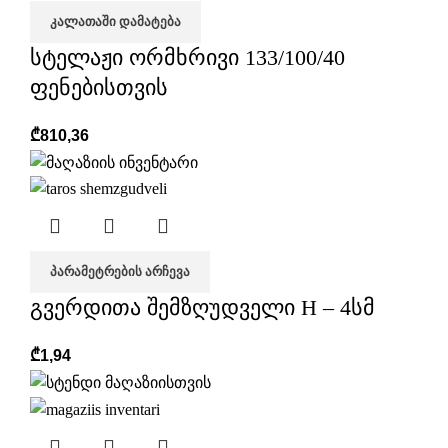
ᲙᲐᲚᲐᲗᲐᲨᲘ ᲓᲐᲛᲐᲢᲔᲑᲐ
სტელაჟი ორმხრივი 133/100/40
ფენებისთვის
₾
810,36
ᲞᲐᲠᲐᲛᲔᲢᲠᲔᲑᲘᲡ ᲐᲠᲩᲔᲕᲐ
გვერდითა შემზღუდველი H – 4სმ
₾
1,94