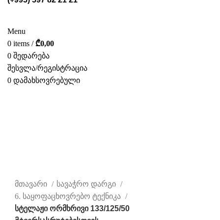
ᲡᲢᲔᲚᲐᲟᲔᲑᲘ
POS ᲛᲐᲡᲐᲚᲔᲑᲘ
ᲤᲝᲢᲝ ᲒᲐᲚᲔᲠᲔᲐ
ᲛᲝᲛᲡᲐᲮᲣᲠᲔᲑᲐ
ᲩᲕᲔᲜ ᲨᲔᲡᲐᲮᲔᲑ
ᲙᲐᲢᲐᲚᲝᲒᲘ
ᲙᲝᲜᲢᲐᲥᲢᲘ
Menu
0
items
/
₾
0,00
0
შედარება
შესვლა/რეგისტრაცია
0
დამახსოვრებული
ᲥᲐᲠ.
დააწკაპუნეთ სრულად სანახავად
მთავარი
სავაჭრო დარგი
6. საყოფაცხოვრებო ტექნიკა
სტელაჟი ორმხრივი 133/125/50