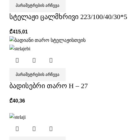
ᲞᲐᲠᲐᲛᲔᲢᲠᲔᲑᲘᲡ ᲐᲠᲩᲔᲕᲐ
სტელაჟი ცალმხრივი 223/100/40/30*5
₾
415,01
ᲞᲐᲠᲐᲛᲔᲢᲠᲔᲑᲘᲡ ᲐᲠᲩᲔᲕᲐ
ბადისებრი თარო H – 27
₾
40,36