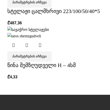
ᲞᲐᲠᲐᲛᲔᲢᲠᲔᲑᲘᲡ ᲐᲠᲩᲔᲕᲐ
სტელაჟი ცალმხრივი 223/100/50/40*5
₾
487,36
ᲞᲐᲠᲐᲛᲔᲢᲠᲔᲑᲘᲡ ᲐᲠᲩᲔᲕᲐ
წინა შემზღუდველი H – 4სმ
₾
4,33