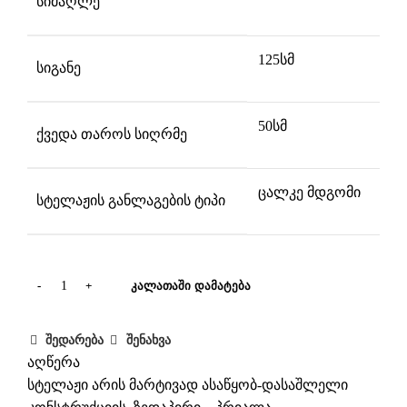
სიმაღლე
125სმ
სიგანე
50სმ
ქვედა თაროს სიღრმე
ცალკე მდგომი
სტელაჟის განლაგების ტიპი
ᲙᲐᲚᲐᲗᲐᲨᲘ ᲓᲐᲛᲐᲢᲔᲑᲐ
შედარება
შენახვა
აღწერა
სტელაჟი არის მარტივად ასაწყობ-დასაშლელი