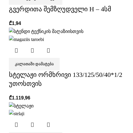
გვერდითა შემზღუდველი H – 4სმ
₾
1,94
ᲙᲐᲚᲐᲗᲐᲨᲘ ᲓᲐᲛᲐᲢᲔᲑᲐ
სტელაჟი ორმხრივი 133/125/50/40*1/2
უთოსთვის
₾
1.119,96