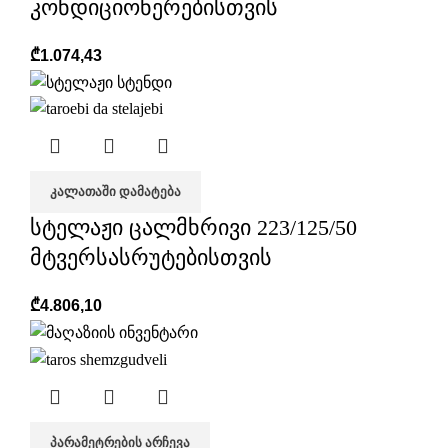
კონდიციონერებისთვის
₾
1.074,43
ᲙᲐᲚᲐᲗᲐᲨᲘ ᲓᲐᲛᲐᲢᲔᲑᲐ
სტელაჟი ცალმხრივი 223/125/50
მტვერსასრუტებისთვის
₾
4.806,10
ᲞᲐᲠᲐᲛᲔᲢᲠᲔᲑᲘᲡ ᲐᲠᲩᲔᲕᲐ