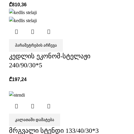
₾
810,36
ᲞᲐᲠᲐᲛᲔᲢᲠᲔᲑᲘᲡ ᲐᲠᲩᲔᲕᲐ
კედლის ეკონომ-სტელაჟი
240/90/30*5
₾
197,24
ᲙᲐᲚᲐᲗᲐᲨᲘ ᲓᲐᲛᲐᲢᲔᲑᲐ
მრგვალი სტენდი 133/40/30*3