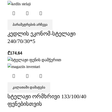
ᲞᲐᲠᲐᲛᲔᲢᲠᲔᲑᲘᲡ ᲐᲠᲩᲔᲕᲐ
კედლის ეკონომ-სტელაჟი
240/70/30*5
₾
174,64
ᲙᲐᲚᲐᲗᲐᲨᲘ ᲓᲐᲛᲐᲢᲔᲑᲐ
სტელაჟი ორმხრივი 133/100/40
ფენებისთვის