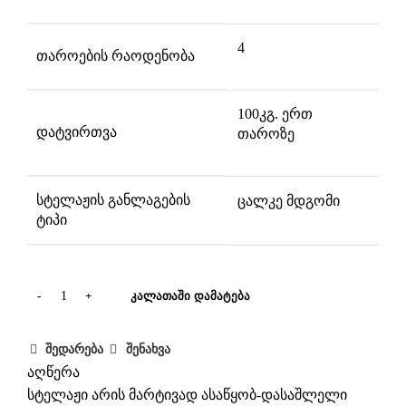
4
თაროების რაოდენობა
100კგ. ერთ
დატვირთვა
თაროზე
სტელაჟის განლაგების
ცალკე მდგომი
ტიპი
ᲙᲐᲚᲐᲗᲐᲨᲘ ᲓᲐᲛᲐᲢᲔᲑᲐ
შედარება
შენახვა
აღწერა
სტელაჟი არის მარტივად ასაწყობ-დასაშლელი