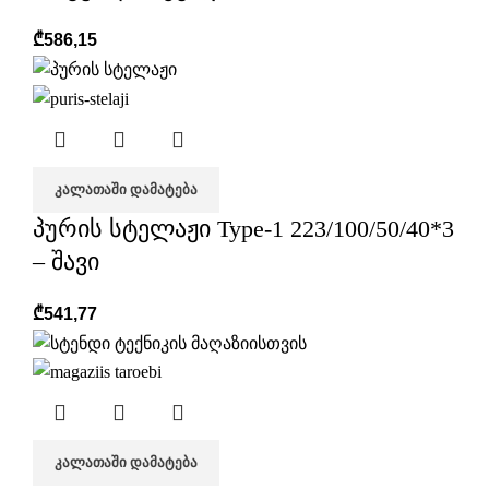
₾
586,15
ᲙᲐᲚᲐᲗᲐᲨᲘ ᲓᲐᲛᲐᲢᲔᲑᲐ
პურის სტელაჟი Type-1 223/100/50/40*3
– შავი
₾
541,77
ᲙᲐᲚᲐᲗᲐᲨᲘ ᲓᲐᲛᲐᲢᲔᲑᲐ